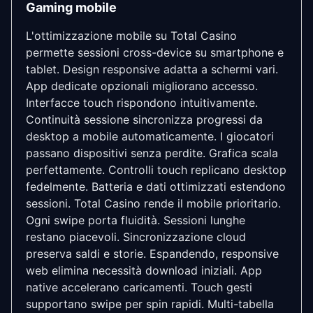
Gaming mobile
L'ottimizzazione mobile su Total Casino
permette sessioni cross-device su smartphone e
tablet. Design responsive adatta a schermi vari.
App dedicate opzionali migliorano accesso.
Interfacce touch rispondono intuitivamente.
Continuità sessione sincronizza progressi da
desktop a mobile automaticamente. I giocatori
passano dispositivi senza perdite. Grafica scala
perfettamente. Controlli touch replicano desktop
fedelmente. Batteria e dati ottimizzati estendono
sessioni. Total Casino rende il mobile prioritario.
Ogni swipe porta fluidità. Sessioni lunghe
restano piacevoli. Sincronizzazione cloud
preserva saldi e storie. Espandendo, responsive
web elimina necessità download iniziali. App
native accelerano caricamenti. Touch gesti
supportano swipe per spin rapidi. Multi-tabella