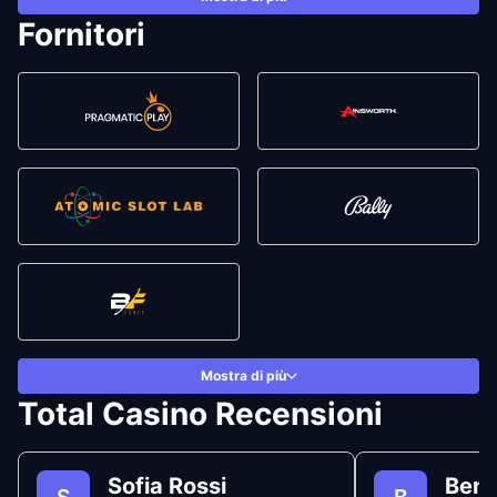
Fornitori
Mostra di più
Total Casino Recensioni
Sofia Rossi
Beno