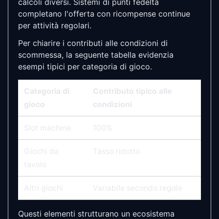
calcoli diversi. Sistemi di punti fedeltà
completano l'offerta con ricompense continue
per attività regolari.
Per chiarire i contributi alle condizioni di
scommessa, la seguente tabella evidenzia
esempi tipici per categoria di gioco.
Categoria di
Contributo tipico alle
gioco
condizioni
Slot machine
100%
Giochi da
Tasso ridotto
tavolo
Altri giochi
Variabile secondo regole
Questi elementi strutturano un ecosistema