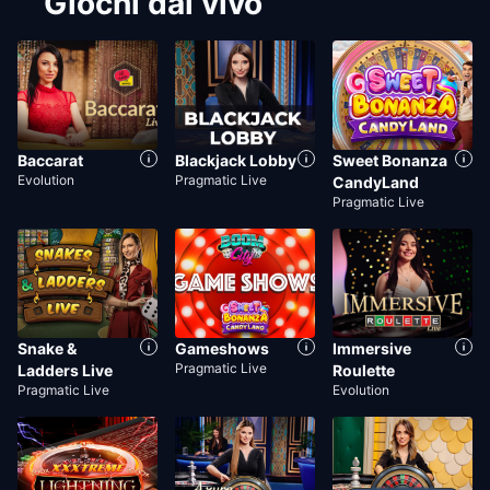
Giochi dal vivo
Baccarat
Blackjack Lobby
Sweet Bonanza
Evolution
Pragmatic Live
CandyLand
Pragmatic Live
Snake &
Gameshows
Immersive
Pragmatic Live
Ladders Live
Roulette
Pragmatic Live
Evolution