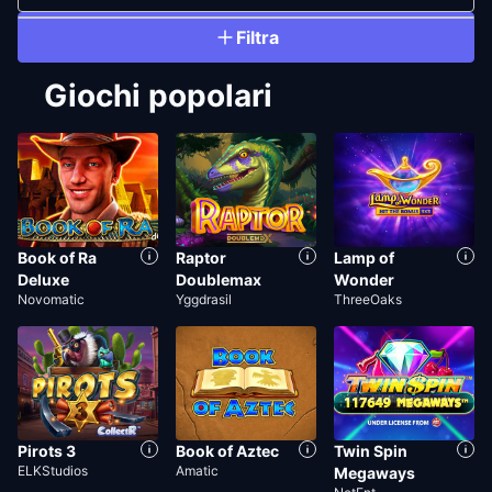
Filtra
Giochi popolari
Book of Ra
Raptor
Lamp of
Deluxe
Doublemax
Wonder
Novomatic
Yggdrasil
ThreeOaks
Pirots 3
Book of Aztec
Twin Spin
ELKStudios
Amatic
Megaways