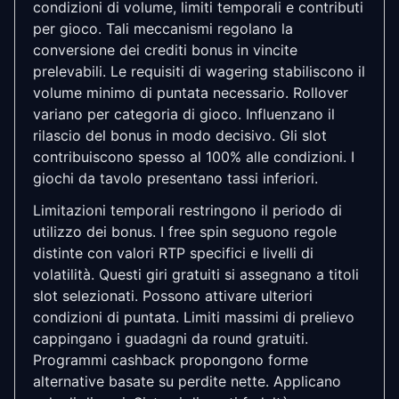
condizioni di volume, limiti temporali e contributi
per gioco. Tali meccanismi regolano la
conversione dei crediti bonus in vincite
prelevabili. Le requisiti di wagering stabiliscono il
volume minimo di puntata necessario. Rollover
variano per categoria di gioco. Influenzano il
rilascio del bonus in modo decisivo. Gli slot
contribuiscono spesso al 100% alle condizioni. I
giochi da tavolo presentano tassi inferiori.
Limitazioni temporali restringono il periodo di
utilizzo dei bonus. I free spin seguono regole
distinte con valori RTP specifici e livelli di
volatilità. Questi giri gratuiti si assegnano a titoli
slot selezionati. Possono attivare ulteriori
condizioni di puntata. Limiti massimi di prelievo
cappingano i guadagni da round gratuiti.
Programmi cashback propongono forme
alternative basate su perdite nette. Applicano