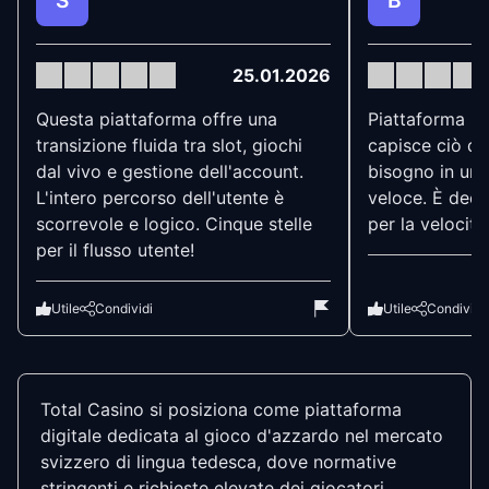
S
B
25.01.2026
Questa piattaforma offre una
Piattaforma mo
transizione fluida tra slot, giochi
capisce ciò di 
dal vivo e gestione dell'account.
bisogno in un
L'intero percorso dell'utente è
veloce. È deci
scorrevole e logico. Cinque stelle
per la velocità 
per il flusso utente!
Utile
Condividi
Utile
Condividi
Total Casino si posiziona come piattaforma
digitale dedicata al gioco d'azzardo nel mercato
svizzero di lingua tedesca, dove normative
stringenti e richieste elevate dei giocatori