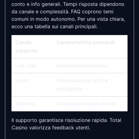
conto e info generali. Tempi risposta dipendono
da canale e complessità. FAQ coprono temi
comuni in modo autonomo. Per una vista chiara,
ecco una tabella sui canali principali.
Canale
Caratteristiche principali
supporto
Live chat
Assistenza immediata
Email
Comunicazione scritta
dettagliata
Telefono
Consulenza vocale diretta
Il supporto garantisce risoluzione rapida. Total
Casino valorizza feedback utenti.