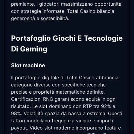
premiante. I giocatori massimizzano opportunità
con strategie informate. Total Casino bilancia
generosità e sostenibilità.
Portafoglio Giochi E Tecnologie
Di Gaming
Slot machine
Il portafoglio digitale di Total Casino abbraccia
categorie diverse con specifiche tecniche
precise e proprietà matematiche definite.
Certificazioni RNG garantiscono equità in ogni
risultato. Le slot dominano con RTP tra 92% e
98%. Volatilità spazia da bassa a estrema. Questi
fattori modellano frequenza vincite e importi
payout. Video slot moderne incorporano feature