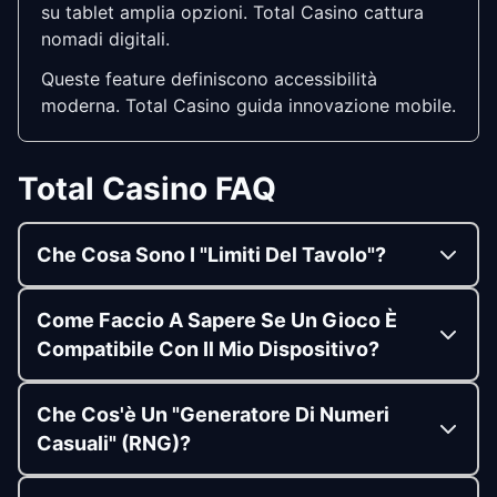
su tablet amplia opzioni. Total Casino cattura
nomadi digitali.
Queste feature definiscono accessibilità
moderna. Total Casino guida innovazione mobile.
Total Casino FAQ
Che Cosa Sono I "Limiti Del Tavolo"?
Come Faccio A Sapere Se Un Gioco È
Compatibile Con Il Mio Dispositivo?
Che Cos'è Un "Generatore Di Numeri
Casuali" (RNG)?